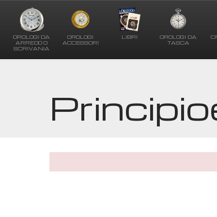
OROLOGI DA
OROLOGI
LIBRI
OROLOGI DA
C
ARREDO O
ACCESSORI
TASCA
SCRIVANIA
Principi