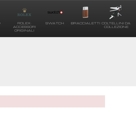
O
ROLEX:
SWATCH
BRACCIALETTI
COLTELLINI DA
ACCESSORI
COLLEZIONE
ORIGINALI