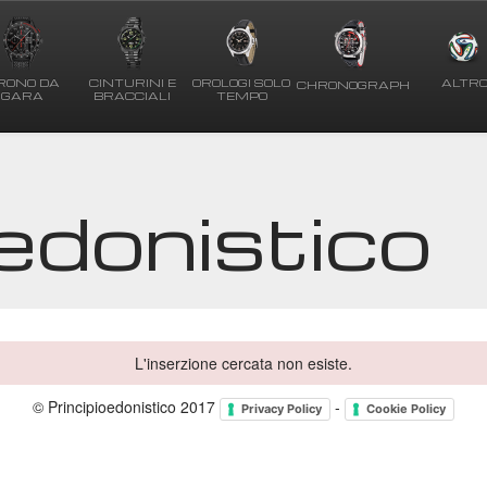
RONO DA
CINTURINI E
OROLOGI SOLO
ALTR
CHRONOGRAPH
GARA
BRACCIALI
TEMPO
oedonistico
L'inserzione cercata non esiste.
© Principioedonistico 2017
-
Privacy Policy
Cookie Policy