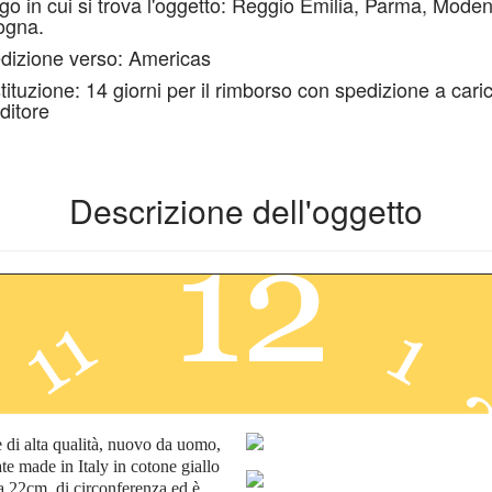
go in cui si trova l'oggetto: Reggio Emilia, Parma, Mode
ogna.
dizione verso: Americas
tituzione: 14 giorni per il rimborso con spedizione a cari
ditore
Descrizione dell'oggetto
e di alta qualità, nuovo da uomo,
ate made in Italy
in cotone giallo
o a 22cm. di circonferenza ed è