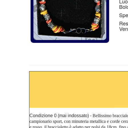
Luo
Bol
Spe
Res
Ven
Condizione 0 (mai indossato) -
Bellissimo braccial
campionario sport, con minuteria metallica e corde
cer
e rosso, il braccialetto è adatto per polsi da 18cm. fin