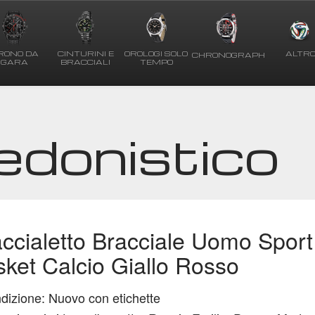
RONO DA
CINTURINI E
OROLOGI SOLO
ALTR
CHRONOGRAPH
GARA
BRACCIALI
TEMPO
oedonistico
ccialetto Bracciale Uomo Sport 
ket Calcio Giallo Rosso
dizione: Nuovo con etichette