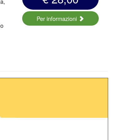
na,
Per informazioni
co