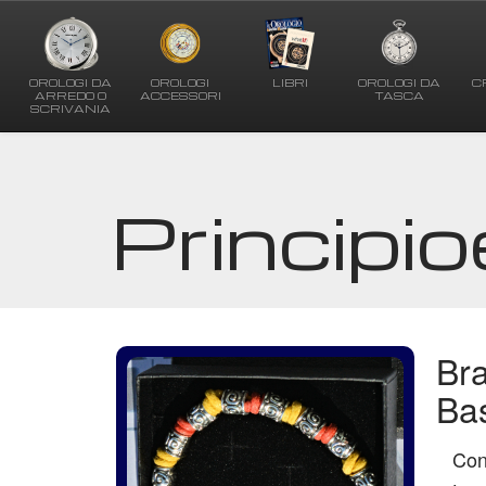
OROLOGI DA
OROLOGI
LIBRI
OROLOGI DA
C
ARREDO O
ACCESSORI
TASCA
SCRIVANIA
Principi
Bra
Bas
Con