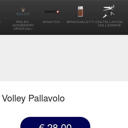
O
ROLEX:
SWATCH
BRACCIALETTI
COLTELLINI DA
ACCESSORI
COLLEZIONE
ORIGINALI
Volley Pallavolo
€ 28,00